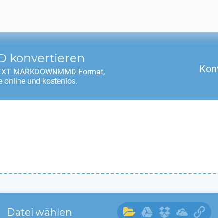
D
konvertieren
Kon
TXT MARKDOWNMMD
Format,
 online und kostenlos.
Datei wählen