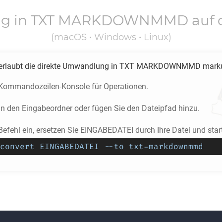
ng in
TXT MARKDOWNMMD
auf 
(macOS • Windows • Linux)
erlaubt die direkte Umwandlung in
TXT MARKDOWNMMD
marku
 Kommandozeilen-Konsole für Operationen.
in den Eingabeordner oder fügen Sie den Dateipfad hinzu.
efehl ein, ersetzen Sie EINGABEDATEI durch Ihre Datei und start
convert EINGABEDATEI --to txt-markdownmmd