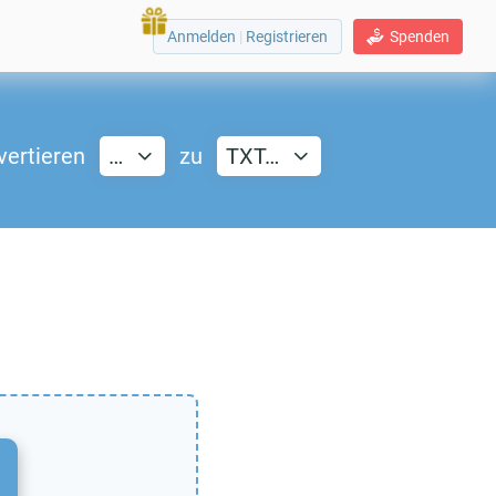
Anmelden
|
Registrieren
Spenden
vertieren
…
zu
TXT…