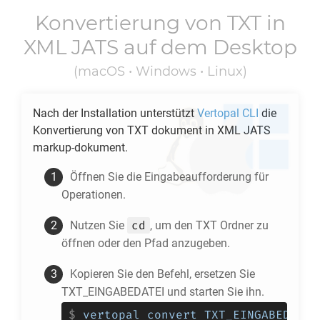
Konvertierung von
TXT
in
XML JATS
auf dem Desktop
(macOS • Windows • Linux)
Nach der Installation unterstützt
Vertopal CLI
die
Konvertierung von
TXT
dokument in
XML JATS
markup-dokument.
Öffnen Sie die Eingabeaufforderung für
Operationen.
cd
Nutzen Sie
, um den
TXT
Ordner zu
öffnen oder den Pfad anzugeben.
Kopieren Sie den Befehl, ersetzen Sie
TXT_EINGABEDATEI und starten Sie ihn.
$
vertopal convert TXT_EINGABEDATEI