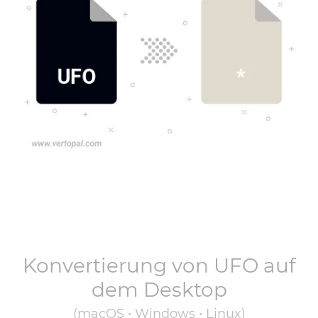
Konvertierung von
UFO
auf
dem Desktop
(macOS • Windows • Linux)