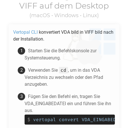
VIFF
auf dem Desktop
(macOS • Windows • Linux)
Vertopal CLI
konvertiert
VDA
bild in
VIFF
bild nach
der Installation.
Starten Sie die Befehlskonsole zur
Systemsteuerung.
cd
Verwenden Sie
, um in das
VDA
Verzeichnis zu wechseln oder den Pfad
anzugeben.
Fügen Sie den Befehl ein, tragen Sie
VDA_EINGABEDATEI ein und führen Sie ihn
aus.
$
vertopal convert VDA_EINGABEDATEI