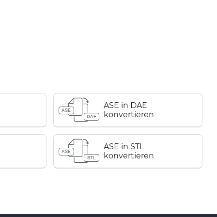
ASE in DAE
ASE
konvertieren
DAE
ASE in STL
ASE
konvertieren
STL