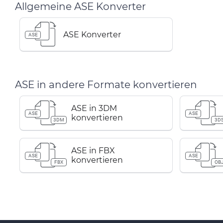
Allgemeine ASE Konverter
ASE Konverter
ASE
ASE in andere Formate konvertieren
ASE in 3DM
ASE
ASE
konvertieren
3DM
3D
ASE in FBX
ASE
ASE
konvertieren
FBX
OB