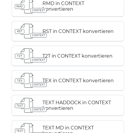
RMD in CONTEXT
RMD
konvertieren
CONTEXT
RST in CONTEXT konvertieren
RST
CONTEXT
T2T in CONTEXT konvertieren
T2T
CONTEXT
TEX in CONTEXT konvertieren
TEX
CONTEXT
TEXT HADDOCK in CONTEXT
TEXT
konvertieren
CONTEXT
TEXT MD in CONTEXT
TEXT