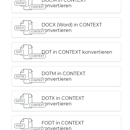
DOCM in CONTEXT
DOCM
konvertieren
CONTEXT
DOCX (Word) in CONTEXT
DOCX
konvertieren
CONTEXT
DOT in CONTEXT konvertieren
DOT
CONTEXT
DOTM in CONTEXT
DOTM
konvertieren
CONTEXT
DOTX in CONTEXT
DOTX
konvertieren
CONTEXT
FODT in CONTEXT
FODT
konvertieren
CONTEXT