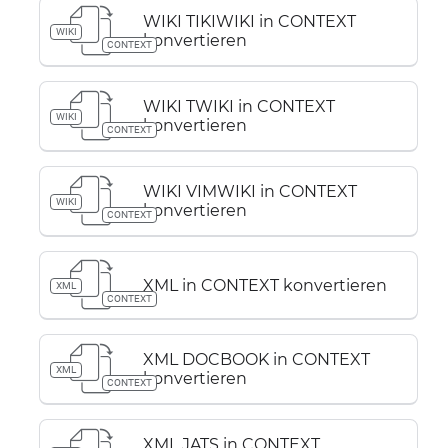
WIKI TIKIWIKI in CONTEXT
WIKI
konvertieren
CONTEXT
WIKI TWIKI in CONTEXT
WIKI
konvertieren
CONTEXT
WIKI VIMWIKI in CONTEXT
WIKI
konvertieren
CONTEXT
XML in CONTEXT konvertieren
XML
CONTEXT
XML DOCBOOK in CONTEXT
XML
konvertieren
CONTEXT
XML JATS in CONTEXT