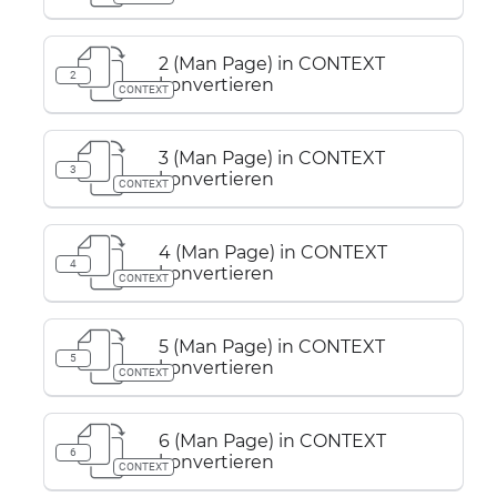
2 (Man Page) in CONTEXT
2
konvertieren
CONTEXT
3 (Man Page) in CONTEXT
3
konvertieren
CONTEXT
4 (Man Page) in CONTEXT
4
konvertieren
CONTEXT
5 (Man Page) in CONTEXT
5
konvertieren
CONTEXT
6 (Man Page) in CONTEXT
6
konvertieren
CONTEXT