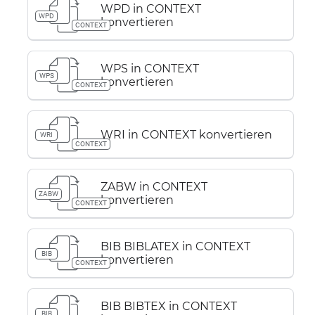
WPD in CONTEXT
WPD
konvertieren
CONTEXT
WPS in CONTEXT
WPS
konvertieren
CONTEXT
WRI in CONTEXT konvertieren
WRI
CONTEXT
ZABW in CONTEXT
ZABW
konvertieren
CONTEXT
BIB BIBLATEX in CONTEXT
BIB
konvertieren
CONTEXT
BIB BIBTEX in CONTEXT
BIB