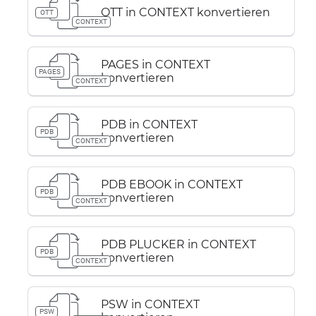
OTT in CONTEXT konvertieren
OTT
CONTEXT
PAGES in CONTEXT
PAGES
konvertieren
CONTEXT
PDB in CONTEXT
PDB
konvertieren
CONTEXT
PDB EBOOK in CONTEXT
PDB
konvertieren
CONTEXT
PDB PLUCKER in CONTEXT
PDB
konvertieren
CONTEXT
PSW in CONTEXT
PSW