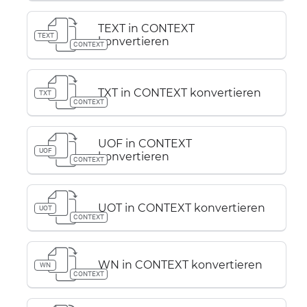
TEXT in CONTEXT
TEXT
konvertieren
CONTEXT
TXT in CONTEXT konvertieren
TXT
CONTEXT
UOF in CONTEXT
UOF
konvertieren
CONTEXT
UOT in CONTEXT konvertieren
UOT
CONTEXT
WN in CONTEXT konvertieren
WN
CONTEXT