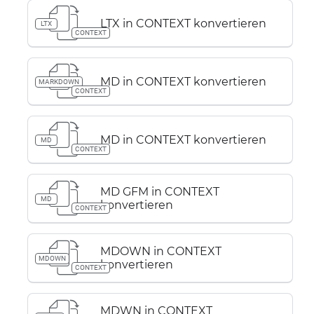
LTX in CONTEXT konvertieren
LTX
CONTEXT
MD in CONTEXT konvertieren
MARKDOWN
CONTEXT
MD in CONTEXT konvertieren
MD
CONTEXT
MD GFM in CONTEXT
MD
konvertieren
CONTEXT
MDOWN in CONTEXT
MDOWN
konvertieren
CONTEXT
MDWN in CONTEXT