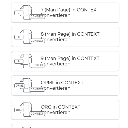
7 (Man Page) in CONTEXT
7
konvertieren
CONTEXT
8 (Man Page) in CONTEXT
8
konvertieren
CONTEXT
9 (Man Page) in CONTEXT
9
konvertieren
CONTEXT
OPML in CONTEXT
OPML
konvertieren
CONTEXT
ORG in CONTEXT
ORG
konvertieren
CONTEXT