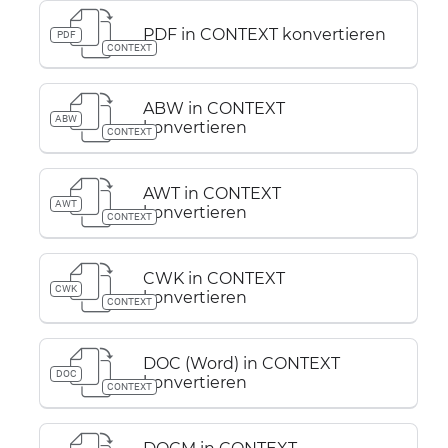
PDF in CONTEXT konvertieren
PDF
CONTEXT
ABW in CONTEXT
ABW
konvertieren
CONTEXT
AWT in CONTEXT
AWT
konvertieren
CONTEXT
CWK in CONTEXT
CWK
konvertieren
CONTEXT
DOC (Word) in CONTEXT
DOC
konvertieren
CONTEXT