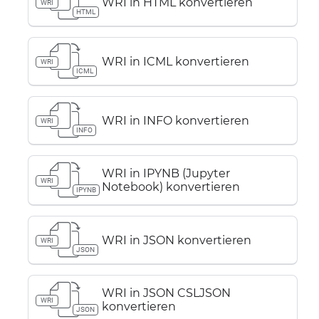
WRI in HTML konvertieren
WRI
HTML
WRI in ICML konvertieren
WRI
ICML
WRI in INFO konvertieren
WRI
INFO
WRI in IPYNB (Jupyter
WRI
Notebook) konvertieren
IPYNB
WRI in JSON konvertieren
WRI
JSON
WRI in JSON CSLJSON
WRI
konvertieren
JSON