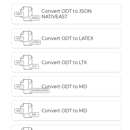
Convert ODT to JSON
ODT
NATIVEAST
JSON
Convert ODT to LATEX
ODT
LATEX
Convert ODT to LTX
ODT
LTX
Convert ODT to MD
ODT
MARKDOWN
Convert ODT to MD
ODT
MD