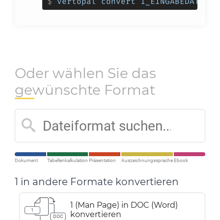
$
vertopal convert 1_EINGABEDATEI -
Oder wählen Sie das
gewünschte Format
Dokument
Tabellenkalkulation
Präsentation
Auszeichnungssprache
Ebook
1 in andere Formate konvertieren
1 (Man Page) in DOC (Word)
1
konvertieren
DOC