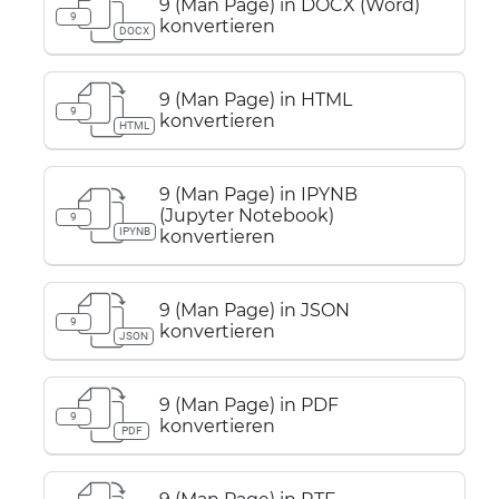
9 (Man Page) in DOCX (Word)
9
konvertieren
DOCX
9 (Man Page) in HTML
9
konvertieren
HTML
9 (Man Page) in IPYNB
(Jupyter Notebook)
9
IPYNB
konvertieren
9 (Man Page) in JSON
9
konvertieren
JSON
9 (Man Page) in PDF
9
konvertieren
PDF