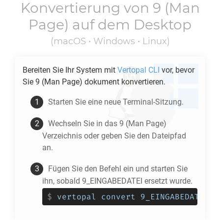
Konvertierung von
9
(Man
Page) auf dem Desktop
(macOS • Windows • Linux)
Bereiten Sie Ihr System mit
Vertopal CLI
vor, bevor
Sie
9
(Man Page) dokument konvertieren.
Starten Sie eine neue Terminal-Sitzung.
Wechseln Sie in das
9
(Man Page)
Verzeichnis oder geben Sie den Dateipfad
an.
Fügen Sie den Befehl ein und starten Sie
ihn, sobald 9_EINGABEDATEI ersetzt wurde.
$
vertopal convert 9_EINGABEDATEI -