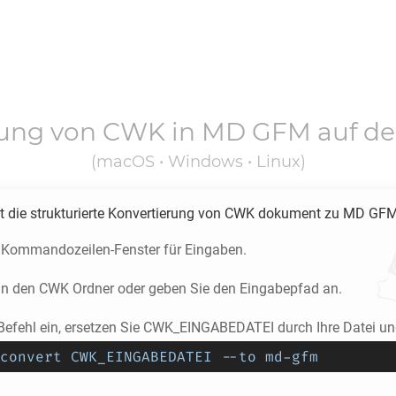
rung von
CWK
in
MD GFM
auf d
(macOS • Windows • Linux)
 die strukturierte Konvertierung von
CWK
dokument zu
MD GF
 Kommandozeilen-Fenster für Eingaben.
 in den
CWK
Ordner oder geben Sie den Eingabepfad an.
Befehl ein, ersetzen Sie CWK_EINGABEDATEI durch Ihre Datei und
convert CWK_EINGABEDATEI --to md-gfm