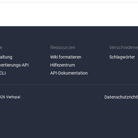
e
Ressourcen
Verschiedene
taltung
Wiki formatieren
Schlagwörter
vertierungs-API
Hilfezentrum
CLI
API-Dokumentation
Datenschutzrichtl
26 Vertopal