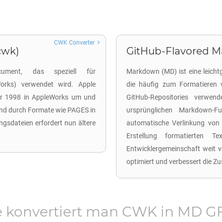
CWK Converter
cwk)
GitHub-Flavored M
ument, das speziell für
Markdown (MD) ist eine leicht
Works) verwendet wird. Apple
die häufig zum Formatieren
hr 1998 in AppleWorks um und
GitHub-Repositories verwen
end durch Formate wie PAGES in
ursprünglichen Markdown-F
ngsdateien erfordert nun ältere
automatische Verlinkung von 
Erstellung formatierten 
Entwicklergemeinschaft weit v
optimiert und verbessert die 
 konvertiert man
CWK
in
MD G