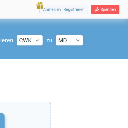
Anmelden
|
Registrieren
Spenden
ieren
CWK
zu
MD …