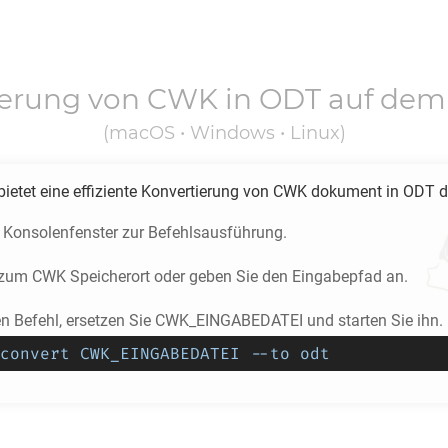
ierung von
CWK
in
ODT
auf dem
(macOS • Windows • Linux)
ietet eine effiziente Konvertierung von
CWK
dokument in
ODT
d
s Konsolenfenster zur Befehlsausführung.
e zum
CWK
Speicherort oder geben Sie den Eingabepfad an.
en Befehl, ersetzen Sie CWK_EINGABEDATEI und starten Sie ihn.
convert CWK_EINGABEDATEI --to odt