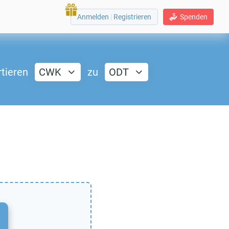
Anmelden
|
Registrieren
Spenden
tieren
CWK
zu
ODT