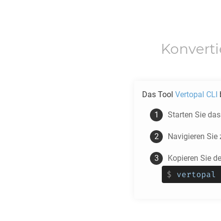
Konvert
Das Tool
Vertopal CLI
b
Starten Sie da
Navigieren Si
Kopieren Sie d
$
vertopal 