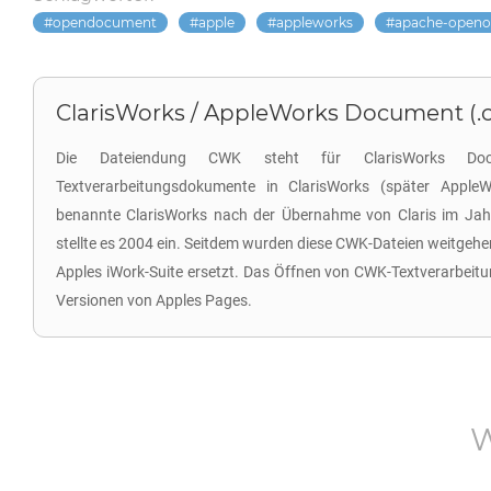
opendocument
apple
appleworks
apache-openof
ClarisWorks / AppleWorks Document (.
Die Dateiendung CWK steht für ClarisWorks Doc
Textverarbeitungsdokumente in ClarisWorks (später Apple
benannte ClarisWorks nach der Übernahme von Claris im Ja
stellte es 2004 ein. Seitdem wurden diese CWK-Dateien weitgeh
Apples iWork-Suite ersetzt. Das Öffnen von CWK-Textverarbeitu
Versionen von Apples Pages.
W