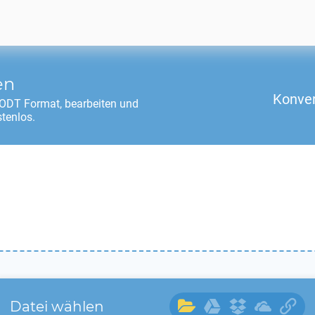
en
Konver
ODT
Format, bearbeiten und
tenlos.
Datei wählen