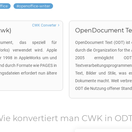
fice
openoffice-writer
CWK Converter
cwk)
OpenDocument Tex
ument, das speziell für
OpenDocument Text (ODT) ist e
Works) verwendet wird. Apple
durch die Organization for the
hr 1998 in AppleWorks um und
2005 ermöglicht ODT 
end durch Formate wie PAGES in
Textverarbeitungsprogramme
ngsdateien erfordert nun ältere
Text, Bilder und Stile, was e
Dokumente macht. Weit verbreit
ODT die Nutzung offener Stan
ie konvertiert man
CWK
in
OD