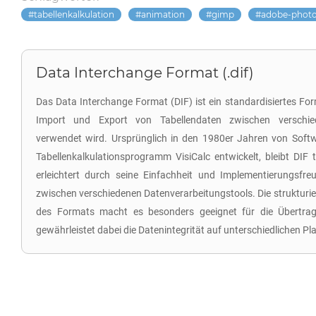
tabellenkalkulation
animation
gimp
adobe-phot
Data Interchange Format (.dif)
Das Data Interchange Format (DIF) ist ein standardisiertes Fo
Import und Export von Tabellendaten zwischen verschi
verwendet wird. Ursprünglich in den 1980er Jahren von Softwa
Tabellenkalkulationsprogramm VisiCalc entwickelt, bleibt DIF t
erleichtert durch seine Einfachheit und Implementierungsfreun
zwischen verschiedenen Datenverarbeitungstools. Die strukturier
des Formats macht es besonders geeignet für die Übertrag
gewährleistet dabei die Datenintegrität auf unterschiedlichen Pl