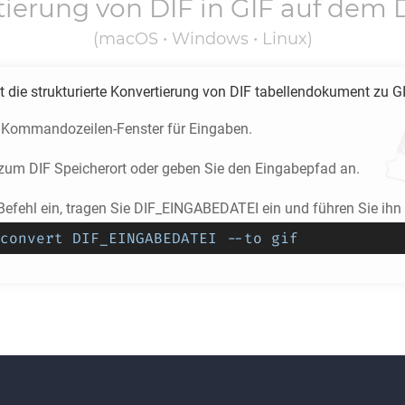
tierung von
DIF
in
GIF
auf dem 
(macOS • Windows • Linux)
 die strukturierte Konvertierung von
DIF
tabellendokument zu
G
 Kommandozeilen-Fenster für Eingaben.
e zum
DIF
Speicherort oder geben Sie den Eingabepfad an.
Befehl ein, tragen Sie DIF_EINGABEDATEI ein und führen Sie ihn
convert DIF_EINGABEDATEI --to gif