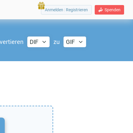
Anmelden
|
Registrieren
Spenden
vertieren
DIF
zu
GIF