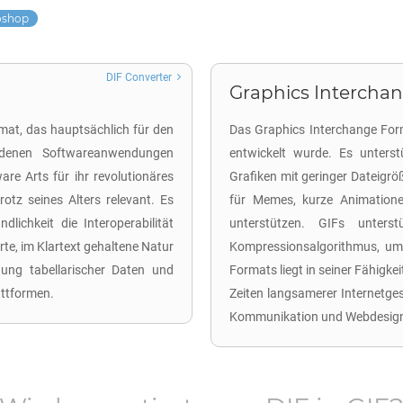
oshop
DIF Converter
Graphics Interchan
rmat, das hauptsächlich für den
Das Graphics Interchange For
edenen Softwareanwendungen
entwickelt wurde. Es unterst
re Arts für ihr revolutionäres
Grafiken mit geringer Dateigröß
rotz seines Alters relevant. Es
für Memes, kurze Animationen
dlichkeit die Interoperabilität
unterstützen. GIFs unte
te, im Klartext gehaltene Natur
Kompressionsalgorithmus, um 
ung tabellarischer Daten und
Formats liegt in seiner Fähigkei
attformen.
Zeiten langsamerer Internetgesc
Kommunikation und Webdesig