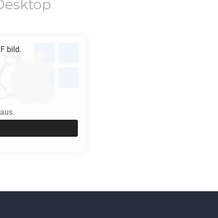
Desktop
IF
bild.
 aus.