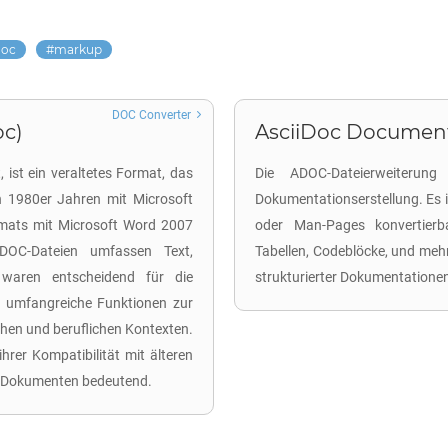
doc
markup
DOC Converter
oc)
AsciiDoc Document
 ist ein veraltetes Format, das
Die ADOC-Dateierweiterung
n 1980er Jahren mit Microsoft
Dokumentationserstellung. Es 
mats mit Microsoft Word 2007
oder Man-Pages konvertierbar
OC-Dateien umfassen Text,
Tabellen, Codeblöcke, und mehr.
waren entscheidend für die
strukturierter Dokumentationen
en umfangreiche Funktionen zur
chen und beruflichen Kontexten.
rer Kompatibilität mit älteren
y-Dokumenten bedeutend.