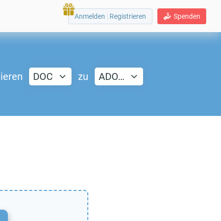
Anmelden
|
Registrieren
Spenden
ieren
DOC
zu
ADO…