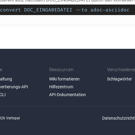
convert DOC_EINGABEDATEI --to adoc-asciidoc
e
Ressourcen
Verschiedene
taltung
Wiki formatieren
Schlagwörter
vertierungs-API
Hilfezentrum
CLI
API-Dokumentation
Datenschutzrichtl
26 Vertopal