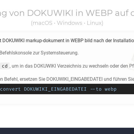
ng von
DOKUWIKI
in
WEBP
auf 
(macOS • Windows • Linux)
rt
DOKUWIKI
markup-dokument in
WEBP
bild nach der Installatio
e Befehlskonsole zur Systemsteuerung.
cd
, um in das
DOKUWIKI
Verzeichnis zu wechseln oder den P
en Befehl, ersetzen Sie DOKUWIKI_EINGABEDATEI und führen Sie
convert DOKUWIKI_EINGABEDATEI --to webp