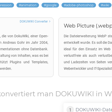
pression
animation
google
adobe-photoshop
wiki
DOKUWIKI Converter
Web Picture (.webp
, die von DokuWiki, einer Open-
Die Dateierweiterung WebP ste
von Andreas Gohr im Jahr 2004,
entwickelt wurde. Es soll die D
kumentationen ohne Datenbank.
ideal für den Einsatz im Web
altung von Inhalten, was es bei
verlustfreie als auch verlus
stützt Plugins und Templates,
und Ladezeiten von Seiten ver
 werden.
Webentwickler und IT-Spezialist
konvertiert man
DOKUWIKI
in
W
DOKUWIKI
-Dat