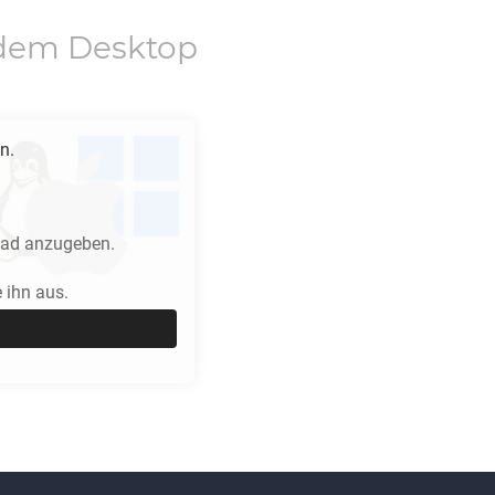
dem Desktop
n.
fad anzugeben.
 ihn aus.