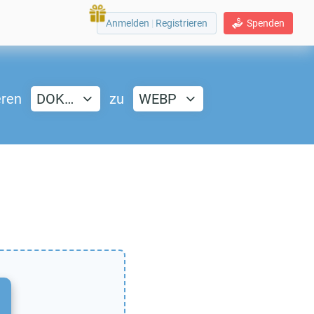
Anmelden
|
Registrieren
Spenden
eren
DOK…
zu
WEBP