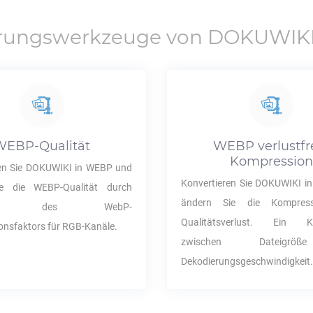
erungswerkzeuge von
DOKUWIK
WEBP
-Qualität
WEBP
verlustfr
Kompression
en Sie
DOKUWIKI
in
WEBP
und
Konvertieren Sie
DOKUWIKI
i
ie die
WEBP
-Qualität durch
ändern Sie die Kompres
ssen des WebP-
Qualitätsverlust. Ein K
nsfaktors für RGB-Kanäle.
zwischen Dateigr
Dekodierungsgeschwindigkeit.