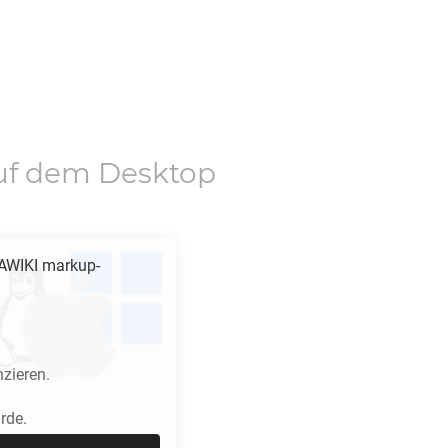
f dem Desktop
AWIKI
markup-
nzieren.
rde.