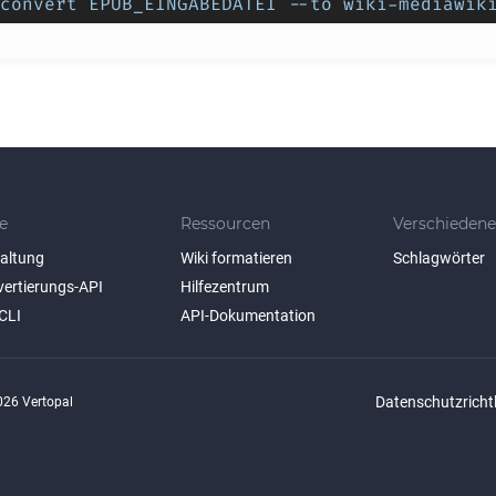
convert EPUB_EINGABEDATEI --to wiki-mediawik
e
Ressourcen
Verschiedene
taltung
Wiki formatieren
Schlagwörter
vertierungs-API
Hilfezentrum
CLI
API-Dokumentation
Datenschutzrichtl
26 Vertopal