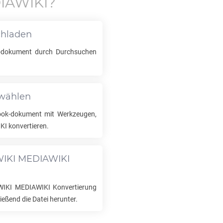
IAWIKI
?
chladen
dokument durch Durchsuchen
swählen
ok-dokument mit Werkzeugen,
KI
konvertieren.
IKI MEDIAWIKI
WIKI MEDIAWIKI
Konvertierung
eßend die Datei herunter.