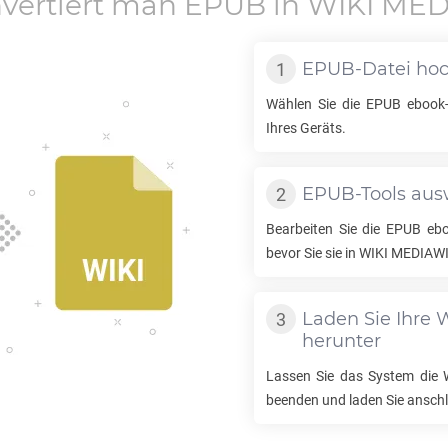
vertiert man
EPUB
in
WIKI MED
EPUB
-Datei ho
Wählen Sie die
EPUB
ebook-
Ihres Geräts.
EPUB
-Tools au
Bearbeiten Sie die
EPUB
ebo
bevor Sie sie in
WIKI MEDIAWI
Laden Sie Ihre
W
herunter
Lassen Sie das System die
beenden und laden Sie anschli