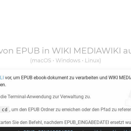
 von
EPUB
in
WIKI MEDIAWIKI
au
(macOS • Windows • Linux)
LI
vor, um
EPUB
ebook-dokument zu verarbeiten und
WIKI MEDI
en.
f die Terminal-Anwendung zur Verwaltung zu.
cd
, um den
EPUB
Ordner zu erreichen oder den Pfad zu refere
tarten Sie den Befehl, nachdem EPUB_EINGABEDATEI ersetzt wu