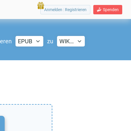
Anmelden
|
Registrieren
Spenden
ieren
EPUB
zu
WIK…