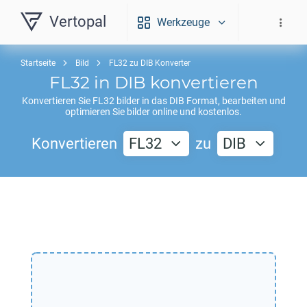
Vertopal
Werkzeuge
Startseite
Bild
FL32 zu DIB Konverter
FL32
in
DIB
konvertieren
Konvertieren Sie
FL32
bilder in das
DIB
Format, bearbeiten und
optimieren Sie bilder online und kostenlos.
Konvertieren
FL32
zu
DIB