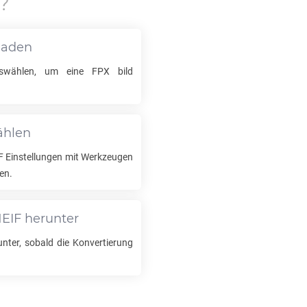
?
laden
uswählen, um eine
FPX
bild
ählen
F
Einstellungen mit Werkzeugen
en.
EIF
herunter
unter, sobald die Konvertierung