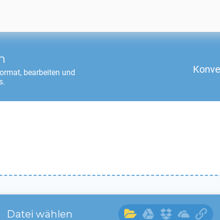
n
Konve
ormat, bearbeiten und
s.
Datei wählen