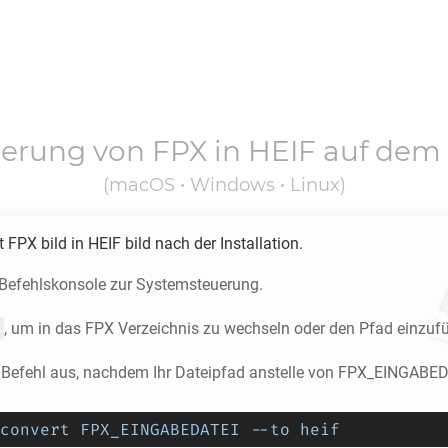
ierung von
FPX
in
HEIF
auf dem
(macOS • Windows • Linux)
rt
FPX
bild in
HEIF
bild nach der Installation.
e Befehlskonsole zur Systemsteuerung.
, um in das
FPX
Verzeichnis zu wechseln oder den Pfad einzuf
 Befehl aus, nachdem Ihr Dateipfad anstelle von FPX_EINGABED
convert FPX_EINGABEDATEI --to heif