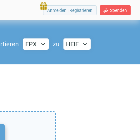
Anmelden
|
Registrieren
Spenden
rtieren
FPX
zu
HEIF