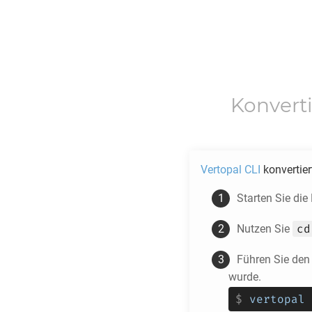
Konvert
Vertopal CLI
konvertie
Starten Sie di
cd
Nutzen Sie
Führen Sie den
wurde.
$
vertopal 