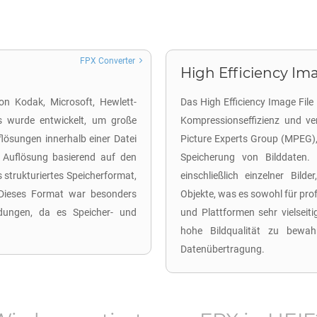
FPX Converter
High Efficiency Ima
on Kodak, Microsoft, Hewlett-
Das High Efficiency Image File
Es wurde entwickelt, um große
Kompressionseffizienz und ver
flösungen innerhalb einer Datei
Picture Experts Group (MPEG),
e Auflösung basierend auf den
Speicherung von Bilddaten. 
 strukturiertes Speicherformat,
einschließlich einzelner Bilde
. Dieses Format war besonders
Objekte, was es sowohl für prof
ndungen, da es Speicher- und
und Plattformen sehr vielseiti
hohe Bildqualität zu bewahr
Datenübertragung.