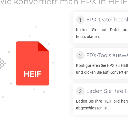
Wie konvertiert man
FPX
in
HEIF
FPX
-Datei hoch
Klicken Sie auf Datei a
hochzuladen.
FPX
-Tools ausw
Konfigurieren Sie
FPX
zu
HEI
und klicken Sie auf Konvertier
Laden Sie Ihre
H
Laden Sie Ihre
HEIF
bild her
abgeschlossen ist.