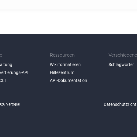
e
Ressourcen
Verschiedene
taltung
Wiki formatieren
Schlagwörter
vertierungs-API
Hilfezentrum
CLI
API-Dokumentation
Datenschutzrichtl
26 Vertopal