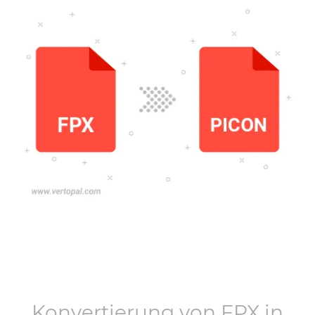
Konvertierung von
FPX
in