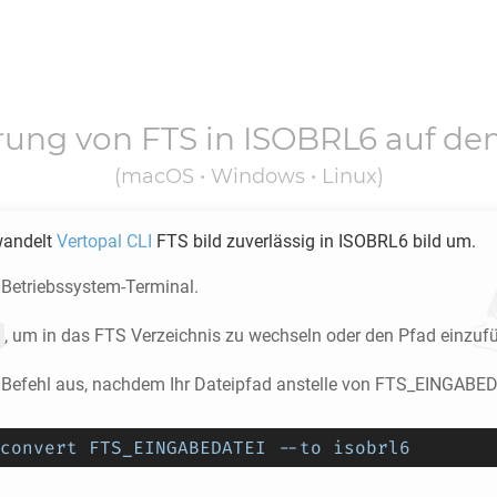
erung von
FTS
in
ISOBRL6
auf de
(macOS • Windows • Linux)
wandelt
Vertopal CLI
FTS
bild zuverlässig in
ISOBRL6
bild um.
 Betriebssystem-Terminal.
, um in das
FTS
Verzeichnis zu wechseln oder den Pfad einzuf
 Befehl aus, nachdem Ihr Dateipfad anstelle von FTS_EINGABED
convert FTS_EINGABEDATEI --to isobrl6