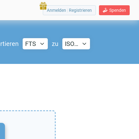
Anmelden
|
Registrieren
Spenden
rtieren
FTS
zu
ISO…