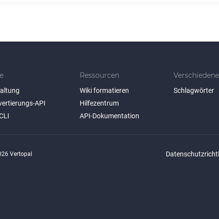
e
Ressourcen
Verschiedene
taltung
Wiki formatieren
Schlagwörter
vertierungs-API
Hilfezentrum
CLI
API-Dokumentation
Datenschutzrichtl
26 Vertopal