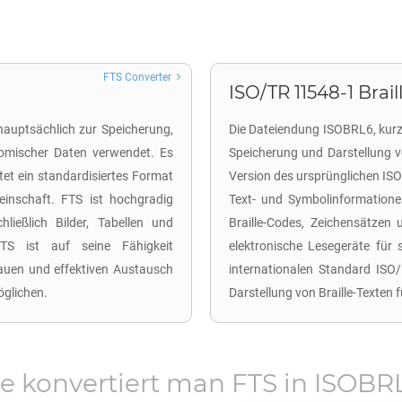
FTS Converter
ISO/TR 11548-1 Braill
hauptsächlich zur Speicherung,
Die Dateiendung ISOBRL6, kurz f
nomischer Daten verwendet. Es
Speicherung und Darstellung vo
et ein standardisiertes Format
Version des ursprünglichen IS
inschaft. FTS ist hochgradig
Text- und Symbolinformationen
ließlich Bilder, Tabellen und
Braille-Codes, Zeichensätzen 
TS ist auf seine Fähigkeit
elektronische Lesegeräte für
nauen und effektiven Austausch
internationalen Standard ISO
öglichen.
Darstellung von Braille-Texten 
e konvertiert man
FTS
in
ISOBR