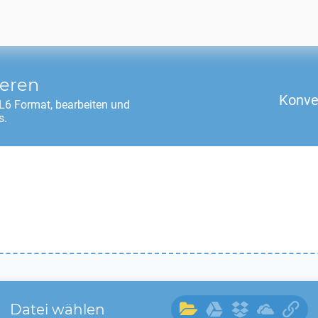
ieren
Konve
L6
Format, bearbeiten und
s.
Datei wählen