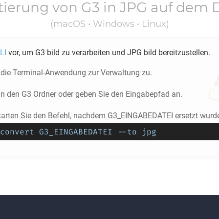
tierung von
G3
in
JPG
auf dem 
(macOS • Windows • Linux)
LI
vor, um
G3
bild zu verarbeiten und
JPG
bild bereitzustellen.
f die Terminal-Anwendung zur Verwaltung zu.
 in den
G3
Ordner oder geben Sie den Eingabepfad an.
tarten Sie den Befehl, nachdem G3_EINGABEDATEI ersetzt wurd
convert G3_EINGABEDATEI --to jpg