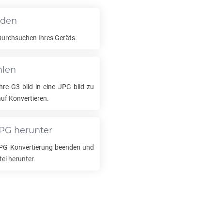
aden
Durchsuchen Ihres Geräts.
hlen
Ihre
G3
bild in eine
JPG
bild zu
auf Konvertieren.
PG
herunter
PG
Konvertierung beenden und
tei herunter.