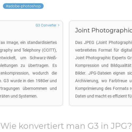
adobe-photoshop
G3 Converter
Joint Photographic
ax Image, ein standardisiertes
Das JPEG (Joint Photographic
egraphy and Telephony (CCITT),
verbreitetes Format für digit
twickelt, um Schwarz-Weiß-
Joint Photographic Experts G
leitungen zu übertragen. Es
Kompression und Bildqualität
enkompression, wodurch die
Bilder. JPG-Dateien eignen si
n. G3 wurde in den 1980er und
Archivierung, wo Farbtreue u
ertragungen übernommen und
Komprimierung des Formats red
eräten und Systemen.
Daten und macht es effizient fü
Wie konvertiert man
G3
in
JPG
?