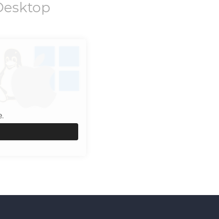
Desktop
e.