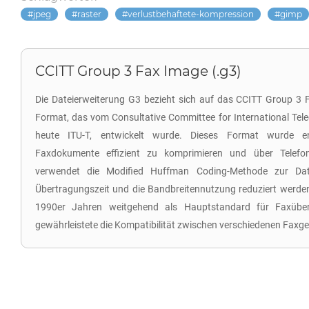
jpeg
raster
verlustbehaftete-kompression
gimp
CCITT Group 3 Fax Image (.g3)
Die Dateierweiterung G3 bezieht sich auf das CCITT Group 3 F
Format, das vom Consultative Committee for International Tel
heute ITU-T, entwickelt wurde. Dieses Format wurde en
Faxdokumente effizient zu komprimieren und über Telefon
verwendet die Modified Huffman Coding-Methode zur Dat
Übertragungszeit und die Bandbreitennutzung reduziert werde
1990er Jahren weitgehend als Hauptstandard für Faxüb
gewährleistete die Kompatibilität zwischen verschiedenen Faxg