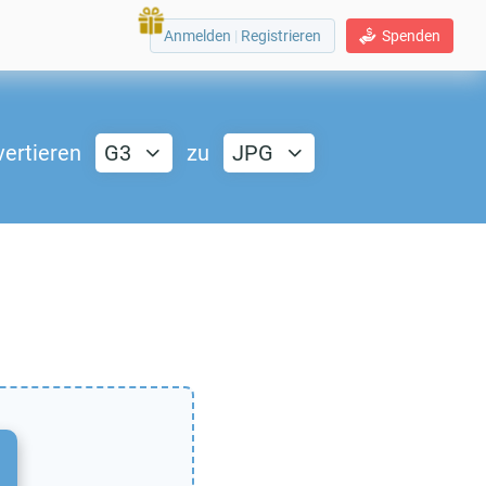
Anmelden
|
Registrieren
Spenden
ertieren
G3
zu
JPG