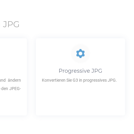
u
JPG
Progressive
JPG
nd ändern
Konvertieren Sie
G3
in progressives
JPG
.
ie den JPEG-