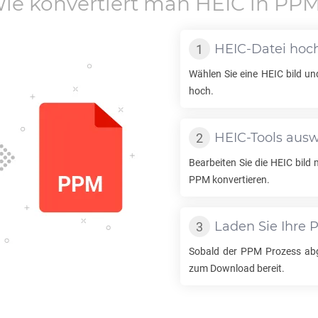
ie konvertiert man
HEIC
in
PP
HEIC
-Datei hoc
Wählen Sie eine
HEIC
bild un
hoch.
HEIC
-Tools aus
Bearbeiten Sie die
HEIC
bild 
PPM
konvertieren.
Laden Sie Ihre
Sobald der
PPM
Prozess abge
zum Download bereit.