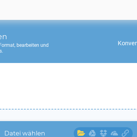
en
Konver
ormat, bearbeiten und
s.
Datei wählen