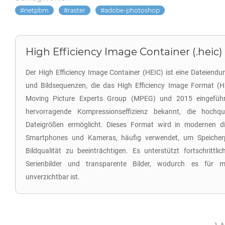
netpbm
raster
adobe-photoshop
High Efficiency Image Container (.heic)
Der High Efficiency Image Container (HEIC) ist eine Dateiendu
und Bildsequenzen, die das High Efficiency Image Format (HE
Moving Picture Experts Group (MPEG) und 2015 eingeführt
hervorragende Kompressionseffizienz bekannt, die hochqual
Dateigrößen ermöglicht. Dieses Format wird in modernen digi
Smartphones und Kameras, häufig verwendet, um Speicherp
Bildqualität zu beeinträchtigen. Es unterstützt fortschrittli
Serienbilder und transparente Bilder, wodurch es für mo
unverzichtbar ist.