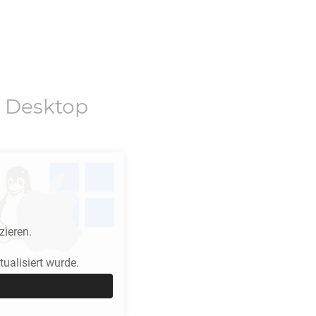
 Desktop
zieren.
ualisiert wurde.