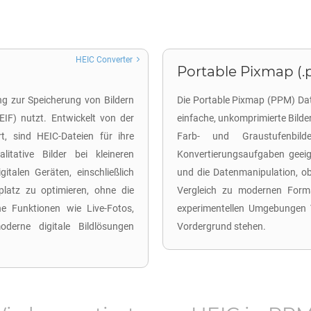
HEIC Converter
Portable Pixmap (
ng zur Speicherung von Bildern
Die Portable Pixmap (PPM) Date
IF) nutzt. Entwickelt von der
einfache, unkomprimierte Bilde
, sind HEIC-Dateien für ihre
Farb- und Graustufenbild
itative Bilder bei kleineren
Konvertierungsaufgaben geeig
talen Geräten, einschließlich
und die Datenmanipulation, o
latz zu optimieren, ohne die
Vergleich zu modernen Forma
che Funktionen wie Live-Fotos,
experimentellen Umgebungen 
derne digitale Bildlösungen
Vordergrund stehen.