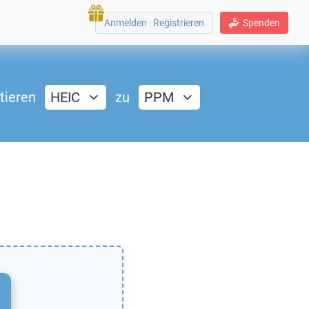
Anmelden
|
Registrieren
Spenden
tieren
HEIC
zu
PPM