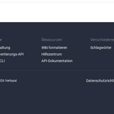
e
Ressourcen
Verschiedene
taltung
Wiki formatieren
Schlagwörter
vertierungs-API
Hilfezentrum
CLI
API-Dokumentation
Datenschutzrichtl
26 Vertopal