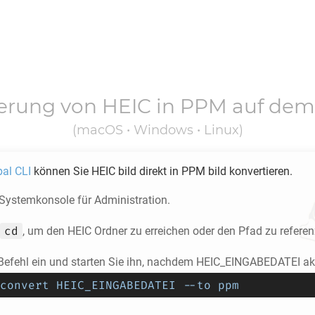
ierung von
HEIC
in
PPM
auf dem
(macOS • Windows • Linux)
pal CLI
können Sie
HEIC
bild direkt in
PPM
bild konvertieren.
 Systemkonsole für Administration.
cd
, um den
HEIC
Ordner zu erreichen oder den Pfad zu referen
Befehl ein und starten Sie ihn, nachdem HEIC_EINGABEDATEI akt
convert HEIC_EINGABEDATEI --to ppm