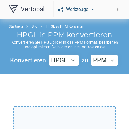
Vertopal
Werkzeuge
Startseite
Bild
HPGL zu PPM Konverter
HPGL
in
PPM
konvertieren
Konvertieren Sie
HPGL
bilder in das
PPM
Format, bearbeiten
und optimieren Sie bilder online und kostenlos.
Konvertieren
HPGL
zu
PPM