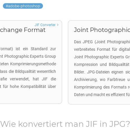
adobe-photoshop
JIF Converter
erchange Format
Joint Photographic
Das JPEG (Joint Photographic
ormat) ist ein Standard zur
verbreitetes Format für digit
int Photographic Experts Group
Joint Photographic Experts G
hafteten Komprimierungsmethode
Kompression und Bildqualität
dass die Bildqualität wesentlich
Bilder. JPG-Dateien eignen si
rafie verwendet, hat JIF die
Archivierung, wo Farbtreue u
 für hohe Kompatibilität über
Komprimierung des Formats red
Daten und macht es effizient fü
Wie konvertiert man
JIF
in
JPG