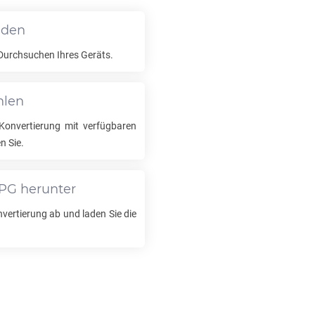
aden
Durchsuchen Ihres Geräts.
hlen
onvertierung mit verfügbaren
n Sie.
PG
herunter
nvertierung ab und laden Sie die