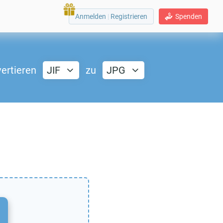
Anmelden
|
Registrieren
Spenden
ertieren
JIF
zu
JPG