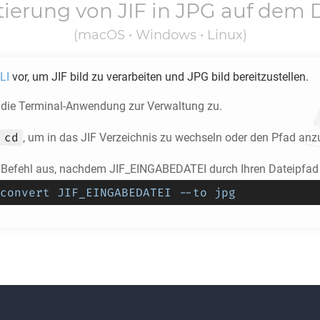
tierung von
JIF
in
JPG
auf dem 
(macOS • Windows • Linux)
LI
vor, um
JIF
bild zu verarbeiten und
JPG
bild bereitzustellen.
f die Terminal-Anwendung zur Verwaltung zu.
cd
, um in das
JIF
Verzeichnis zu wechseln oder den Pfad anz
 Befehl aus, nachdem JIF_EINGABEDATEI durch Ihren Dateipfad 
convert JIF_EINGABEDATEI --to jpg