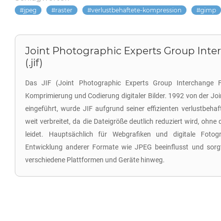
jpeg
raster
verlustbehaftete-kompression
gimp
Joint Photographic Experts Group Int
(.jif)
Das JIF (Joint Photographic Experts Group Interchange F
Komprimierung und Codierung digitaler Bilder. 1992 von der Jo
eingeführt, wurde JIF aufgrund seiner effizienten verlustbe
weit verbreitet, da die Dateigröße deutlich reduziert wird, ohne 
leidet. Hauptsächlich für Webgrafiken und digitale Fotog
Entwicklung anderer Formate wie JPEG beeinflusst und sorgt
verschiedene Plattformen und Geräte hinweg.