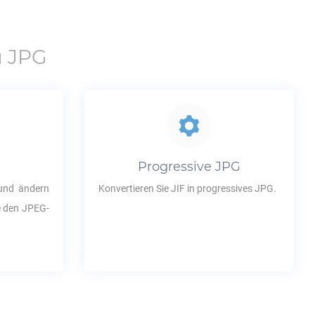
u
JPG
Progressive
JPG
nd ändern
Konvertieren Sie
JIF
in progressives
JPG
.
ie den JPEG-