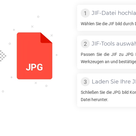
JIF
-Datei hochl
Wählen Sie die
JIF
bild durch 
JIF
-Tools auswä
Passen Sie die
JIF
zu
JPG
K
Werkzeugen an und bestätige
Laden Sie Ihre
J
Schließen Sie die
JPG
bild Ko
Datei herunter.