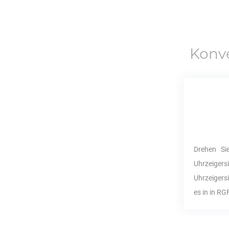
Konv
Drehen S
Uhrzeigersi
Uhrzeigersi
es in in
RG