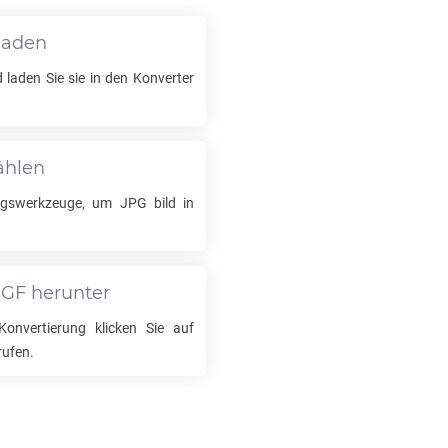
laden
 laden Sie sie in den Konverter
ählen
ungswerkzeuge, um
JPG
bild in
RGF
herunter
onvertierung klicken Sie auf
rufen.