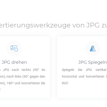
ertierungswerkzeuge von
JPG
z
JPG
drehen
JPG
Spiegel
ie
JPG
nach rechts (90° im
Spiegeln Sie
JPG
vertikal
nn), nach links (90° gegen den
horizontal und konvertieren S
nn), 180° und konvertieren Sie
RGF
.
F
.