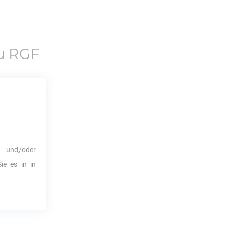
u
RGF
n
 und/oder
ie es in in