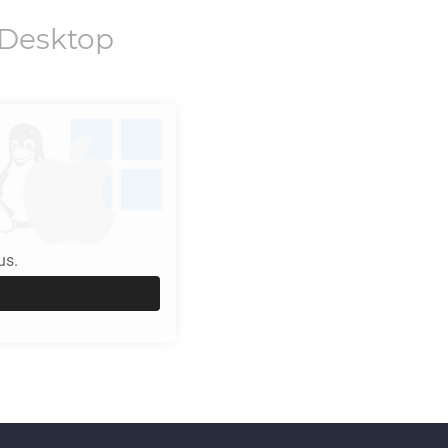
Desktop
us.