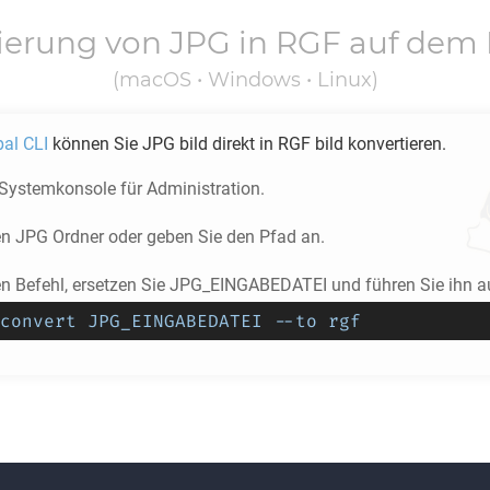
ierung von
JPG
in
RGF
auf dem 
(macOS • Windows • Linux)
pal CLI
können Sie
JPG
bild direkt in
RGF
bild konvertieren.
 Systemkonsole für Administration.
en
JPG
Ordner oder geben Sie den Pfad an.
en Befehl, ersetzen Sie JPG_EINGABEDATEI und führen Sie ihn a
convert JPG_EINGABEDATEI --to rgf