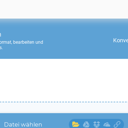
n
Konve
rmat, bearbeiten und
s.
Datei wählen