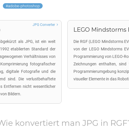
adobe-photoshop
JPG Converter
)
LEGO Mindstorms EV
gekürzt als JPG, ist ein weit
Die RGF (LEGO Mindstorms EV3 R
 1992 etablierten Standard der
von der LEGO Mindstorms EV3 
usgewogenen Verhältnisses von
Programmierung von LEGO-Robot
 Komprimierung fotografischer
Zeichnungen enthalten, sind
g, digitale Fotografie und die
Programmierumgebung konzipie
nd sind. Die verlustbehaftete
visueller Elemente in das Robo
s Entfernen nicht wesentlicher
 von Bildern.
Wie konvertiert man
JPG
in
RGF