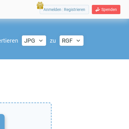
Anmelden
|
Registrieren
Spenden
rtieren
JPG
zu
RGF