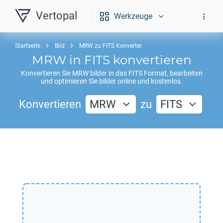
Vertopal
Werkzeuge
Startseite
Bild
MRW zu FITS Konverter
MRW
in
FITS
konvertieren
Konvertieren Sie
MRW
bilder in das
FITS
Format, bearbeiten
und optimieren Sie bilder online und kostenlos.
Konvertieren
MRW
zu
FITS