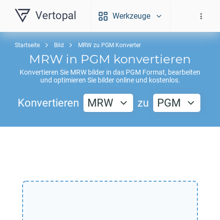
Vertopal
Werkzeuge
Startseite
Bild
MRW zu PGM Konverter
MRW
in
PGM
konvertieren
Konvertieren Sie
MRW
bilder in das
PGM
Format, bearbeiten
und optimieren Sie bilder online und kostenlos.
Konvertieren
MRW
zu
PGM