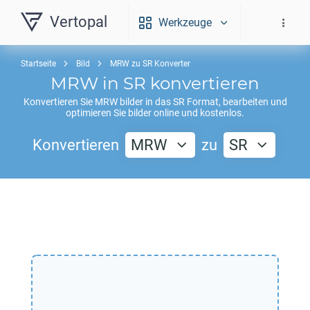
Vertopal
Werkzeuge
Startseite
Bild
MRW zu SR Konverter
MRW
in
SR
konvertieren
Konvertieren Sie
MRW
bilder in das
SR
Format, bearbeiten und
optimieren Sie bilder online und kostenlos.
Konvertieren
MRW
zu
SR