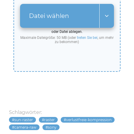
Datei wählen
oder Datei ablegen.
Maximale Dateigröße: 50 MB (oder
treten Sie bei
, um mehr
zu bekommen)
Schlagwörter:
sun-raster
raster
verlustfreie-kompression
camera-raw
sony