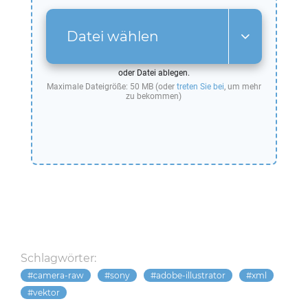
Datei wählen
oder Datei ablegen.
Maximale Dateigröße: 50 MB (oder
treten Sie bei
, um mehr
zu bekommen)
Schlagwörter:
camera-raw
sony
adobe-illustrator
xml
vektor