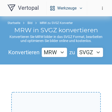
Vertopal
Werkzeuge
Startseite
Bild
MRW zu SVGZ Konverter
MRW
in
SVGZ
konvertieren
Konvertieren Sie
MRW
bilder in das
SVGZ
Format, bearbeiten
und optimieren Sie bilder online und kostenlos.
Konvertieren
MRW
zu
SVGZ