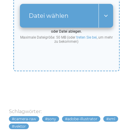
Datei wählen
oder Datei ablegen.
Maximale Dateigröße: 50 MB (oder
treten Sie bei
, um mehr
zu bekommen)
Schlagwörter:
camera-raw
sony
adobe-illustrator
xml
vektor