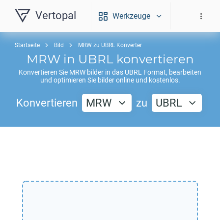
Vertopal
Werkzeuge
Startseite
Bild
MRW zu UBRL Konverter
MRW
in
UBRL
konvertieren
Konvertieren Sie
MRW
bilder in das
UBRL
Format, bearbeiten
und optimieren Sie bilder online und kostenlos.
Konvertieren
MRW
zu
UBRL