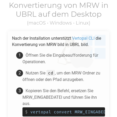
Konvertierung von
MRW
in
UBRL
auf dem Desktop
(macOS • Windows • Linux)
Nach der Installation unterstützt
Vertopal CLI
die
Konvertierung von
MRW
bild in
UBRL
bild.
Öffnen Sie die Eingabeaufforderung für
Operationen.
cd
Nutzen Sie
, um den
MRW
Ordner zu
öffnen oder den Pfad anzugeben.
Kopieren Sie den Befehl, ersetzen Sie
MRW_EINGABEDATEI und führen Sie ihn
aus.
$
vertopal convert MRW_EINGABEDATEI