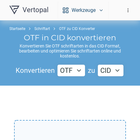
Vertopal
Werkzeuge
Startseite
Schriftart
OTF zu CID Konverter
OTF
in
CID
konvertieren
Konvertieren Sie
OTF
schriftarten in das
CID
Format,
bearbeiten und optimieren Sie schriftarten online und
kostenlos.
Konvertieren
OTF
zu
CID