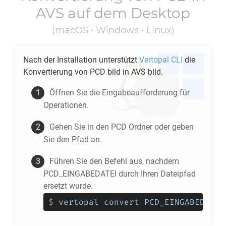
AVS
auf dem Desktop
(macOS • Windows • Linux)
Nach der Installation unterstützt
Vertopal CLI
die
Konvertierung von
PCD
bild in
AVS
bild.
Öffnen Sie die Eingabeaufforderung für
Operationen.
Gehen Sie in den
PCD
Ordner oder geben
Sie den Pfad an.
Führen Sie den Befehl aus, nachdem
PCD_EINGABEDATEI durch Ihren Dateipfad
ersetzt wurde.
$
vertopal convert PCD_EINGABEDATEI