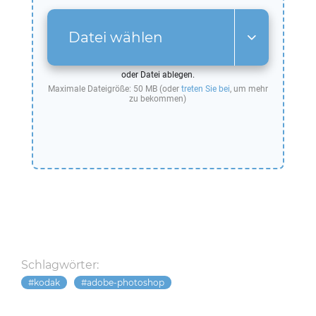
Datei wählen
oder Datei ablegen.
Maximale Dateigröße: 50 MB (oder
treten Sie bei
, um mehr
zu bekommen)
Schlagwörter:
kodak
adobe-photoshop