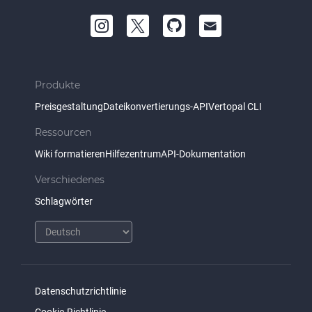
Produkte
Preisgestaltung
Dateikonvertierungs-API
Vertopal CLI
Ressourcen
Wiki formatieren
Hilfezentrum
API-Dokumentation
Verschiedenes
Schlagwörter
Datenschutzrichtlinie