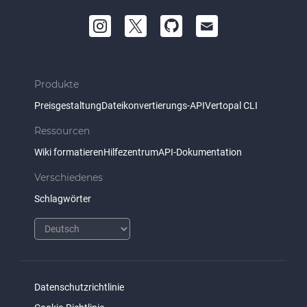
Produkte
Preisgestaltung
Dateikonvertierungs-API
Vertopal CLI
Ressourcen
Wiki formatieren
Hilfezentrum
API-Dokumentation
Verschiedenes
Schlagwörter
Datenschutzrichtlinie