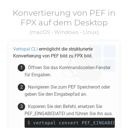
Konvertierung von
PEF
in
FPX
auf dem Desktop
(macOS • Windows • Linux)
Vertopal CLI
ermöglicht die strukturierte
Konvertierung von
PEF
bild zu
FPX
bild.
Öffnen Sie das Kommandozeilen-Fenster
für Eingaben.
Navigieren Sie zum
PEF
Speicherort oder
geben Sie den Eingabepfad an.
Kopieren Sie den Befehl, ersetzen Sie
PEF_EINGABEDATEI und führen Sie ihn aus.
$
vertopal convert PEF_EINGABEDATEI