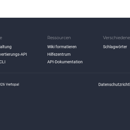
e
Ressourcen
Verschiedene
taltung
Wiki formatieren
Schlagwörter
vertierungs-API
Hilfezentrum
CLI
API-Dokumentation
Datenschutzrichtl
26 Vertopal