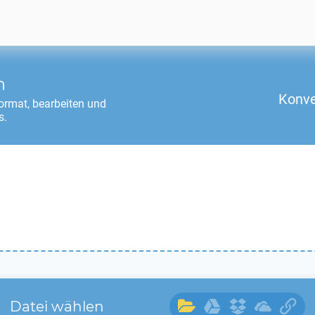
n
Konve
rmat, bearbeiten und
s.
Datei wählen