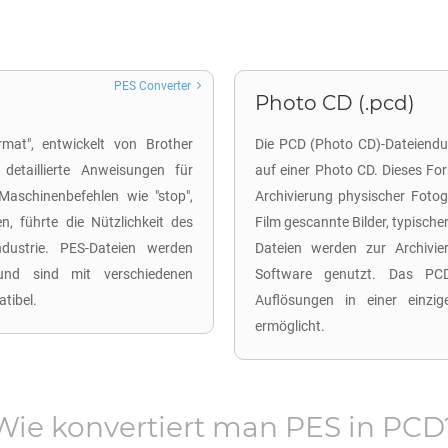
PES Converter
Photo CD (.pcd)
mat", entwickelt von Brother
Die PCD (Photo CD)-Dateiendung
 detaillierte Anweisungen für
auf einer Photo CD. Dieses Fo
 Maschinenbefehlen wie "stop",
Archivierung physischer Fotog
n, führte die Nützlichkeit des
Film gescannte Bilder, typisch
ndustrie. PES-Dateien werden
Dateien werden zur Archivie
 und sind mit verschiedenen
Software genutzt. Das PCD
tibel.
Auflösungen in einer einzig
ermöglicht.
Wie konvertiert man
PES
in
PCD