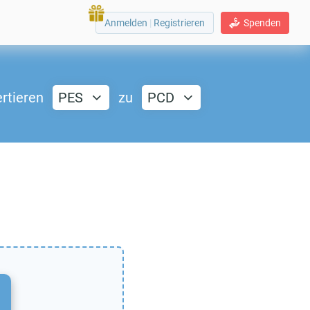
Anmelden
|
Registrieren
Spenden
rtieren
PES
zu
PCD