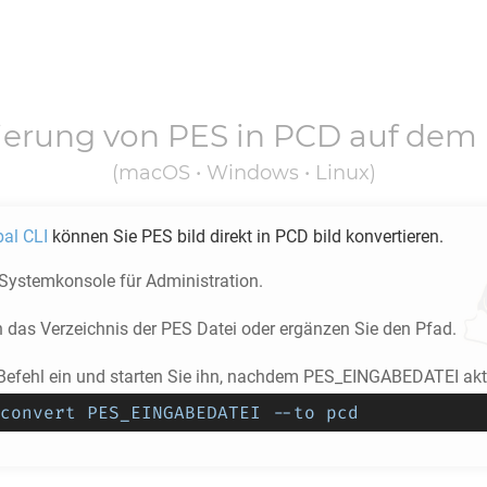
ierung von
PES
in
PCD
auf dem 
(macOS • Windows • Linux)
pal CLI
können Sie
PES
bild direkt in
PCD
bild konvertieren.
 Systemkonsole für Administration.
n das Verzeichnis der
PES
Datei oder ergänzen Sie den Pfad.
Befehl ein und starten Sie ihn, nachdem PES_EINGABEDATEI aktu
convert PES_EINGABEDATEI --to pcd