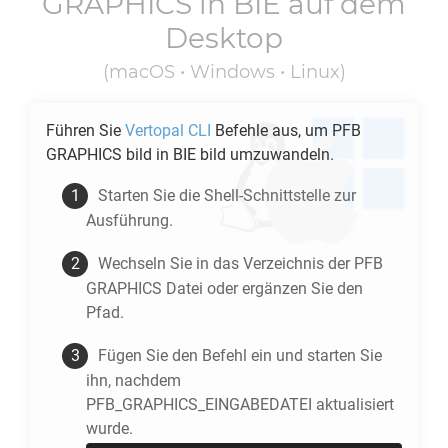
GRAPHICS
in
BIE
auf dem
Desktop
(macOS • Windows • Linux)
Führen Sie
Vertopal CLI
Befehle aus, um
PFB
GRAPHICS
bild in
BIE
bild umzuwandeln.
Starten Sie die Shell-Schnittstelle zur
Ausführung.
Wechseln Sie in das Verzeichnis der
PFB
GRAPHICS
Datei oder ergänzen Sie den
Pfad.
Fügen Sie den Befehl ein und starten Sie
ihn, nachdem
PFB_GRAPHICS_EINGABEDATEI aktualisiert
wurde.