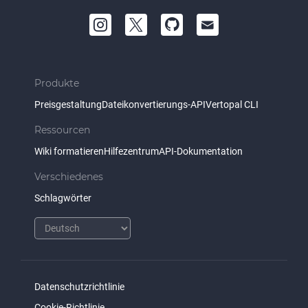
Produkte
Preisgestaltung
Dateikonvertierungs-API
Vertopal CLI
Ressourcen
Wiki formatieren
Hilfezentrum
API-Dokumentation
Verschiedenes
Schlagwörter
Datenschutzrichtlinie
Cookie-Richtlinie