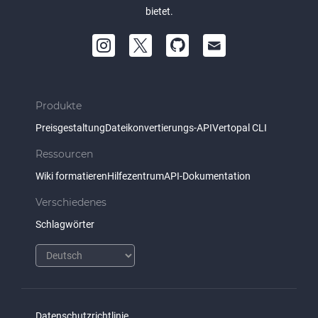
bietet.
Produkte
Preisgestaltung
Dateikonvertierungs-API
Vertopal CLI
Ressourcen
Wiki formatieren
Hilfezentrum
API-Dokumentation
Verschiedenes
Schlagwörter
Datenschutzrichtlinie