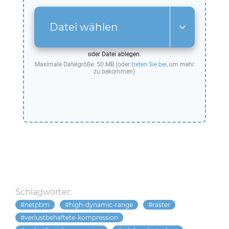
Datei wählen
oder Datei ablegen.
Maximale Dateigröße: 50 MB (oder
treten Sie bei
, um mehr
zu bekommen)
Schlagwörter:
netpbm
high-dynamic-range
raster
verlustbehaftete-kompression