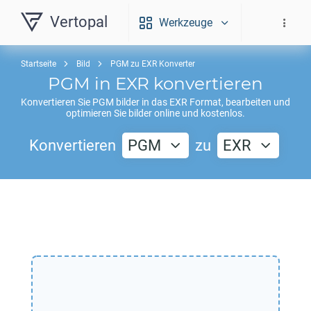
Vertopal
Werkzeuge
Startseite
Bild
PGM zu EXR Konverter
PGM
in
EXR
konvertieren
Konvertieren Sie
PGM
bilder in das
EXR
Format, bearbeiten und
optimieren Sie bilder online und kostenlos.
Konvertieren
PGM
zu
EXR