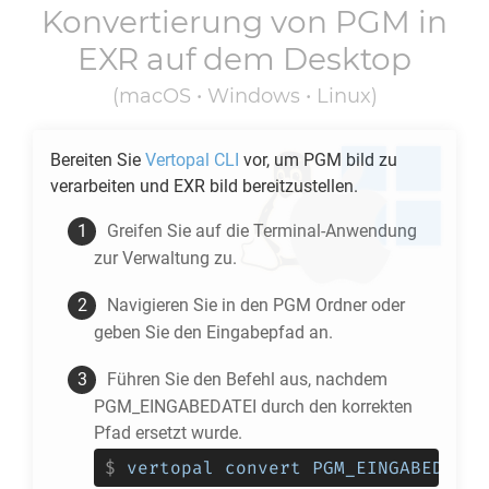
Konvertierung von
PGM
in
EXR
auf dem Desktop
(macOS • Windows • Linux)
Bereiten Sie
Vertopal CLI
vor, um
PGM
bild zu
verarbeiten und
EXR
bild bereitzustellen.
Greifen Sie auf die Terminal-Anwendung
zur Verwaltung zu.
Navigieren Sie in den
PGM
Ordner oder
geben Sie den Eingabepfad an.
Führen Sie den Befehl aus, nachdem
PGM_EINGABEDATEI durch den korrekten
Pfad ersetzt wurde.
$
vertopal convert PGM_EINGABEDATEI