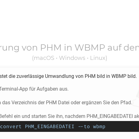
erung von
PHM
in
WBMP
auf de
(macOS • Windows • Linux)
stet die zuverlässige Umwandlung von
PHM
bild in
WBMP
bild.
 Terminal-App für Aufgaben aus.
n das Verzeichnis der
PHM
Datei oder ergänzen Sie den Pfad.
Befehl ein und starten Sie ihn, nachdem PHM_EINGABEDATEI akt
convert PHM_EINGABEDATEI --to wbmp