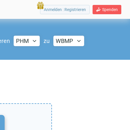
Anmelden
|
Registrieren
Spenden
eren
PHM
zu
WBMP