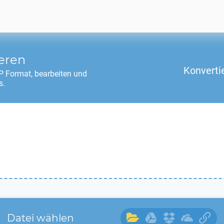
eren
Konverti
P
Format, bearbeiten und
s.
Datei wählen