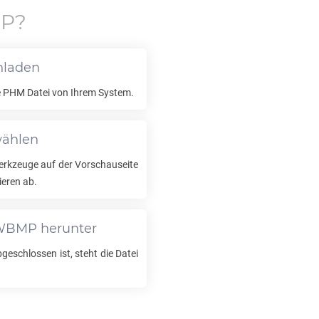
P
?
hladen
e
PHM
Datei von Ihrem System.
wählen
rkzeuge auf der Vorschauseite
ieren ab.
WBMP
herunter
eschlossen ist, steht die Datei