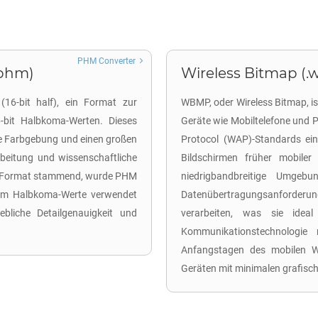
PHM Converter
.phm)
Wireless Bitmap (
16-bit half), ein Format zur
WBMP, oder Wireless Bitmap, is
-bit Halbkoma-Werten. Dieses
Geräte wie Mobiltelefone und P
se Farbgebung und einen großen
Protocol (WAP)-Standards ein
rbeitung und wissenschaftliche
Bildschirmen früher mobiler
M)-Format stammend, wurde PHM
niedrigbandbreitige Umgeb
indem Halbkoma-Werte verwendet
Datenübertragungsanforderun
ebliche Detailgenauigkeit und
verarbeiten, was sie idea
Kommunikationstechnologie
Anfangstagen des mobilen We
Geräten mit minimalen grafisch