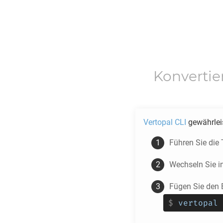
Konverti
Vertopal CLI
gewährlei
Führen Sie die
Wechseln Sie i
Fügen Sie den 
$
vertopal 