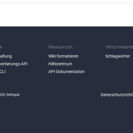
e
Ressourcen
Verschiedene
taltung
Wiki formatieren
Schlagwörter
vertierungs-API
Hilfezentrum
CLI
API-Dokumentation
Datenschutzrichtl
26 Vertopal