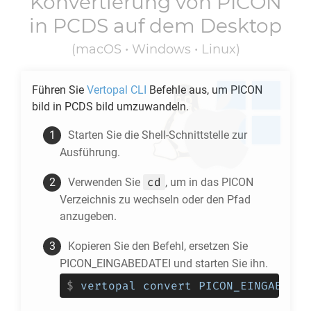
Konvertierung von
PICON
in
PCDS
auf dem Desktop
(macOS • Windows • Linux)
Führen Sie
Vertopal CLI
Befehle aus, um
PICON
bild in
PCDS
bild umzuwandeln.
Starten Sie die Shell-Schnittstelle zur
Ausführung.
cd
Verwenden Sie
, um in das
PICON
Verzeichnis zu wechseln oder den Pfad
anzugeben.
Kopieren Sie den Befehl, ersetzen Sie
PICON_EINGABEDATEI und starten Sie ihn.
$
vertopal convert PICON_EINGABEDAT