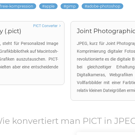
tfreie-kompression
apple
gimp
adobe-photoshop
PICT Converter
(.pict)
Joint Photographic
, steht für Personalized Image
JPEG, kurz für Joint Photograp
Grafikbibliothek auf Macintosh-
Komprimierung digitaler Foto
rafiken auszutauschen. PICT-
revolutionierte es die digitale
elten aber eine entscheidende
bei gleichzeitiger Erhaltun
Digitalkameras, Webgrafike
Vollfarbbilder mit einer Farbt
relativ kleinen Dateigrößen erm
ie konvertiert man
PICT
in
JPE