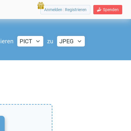
Anmelden
|
Registrieren
Spenden
ieren
PICT
zu
JPEG