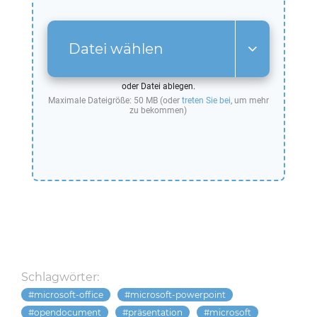
Datei wählen
oder Datei ablegen.
Maximale Dateigröße: 50 MB (oder
treten Sie bei
, um mehr
zu bekommen)
Schlagwörter:
microsoft-office
microsoft-powerpoint
opendocument
präsentation
microsoft