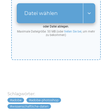
Datei wählen
oder Datei ablegen.
Maximale Dateigröße: 50 MB (oder
treten Sie bei
, um mehr
zu bekommen)
Schlagwörter:
adobe
adobe-photoshop
wissenschaftliche-daten