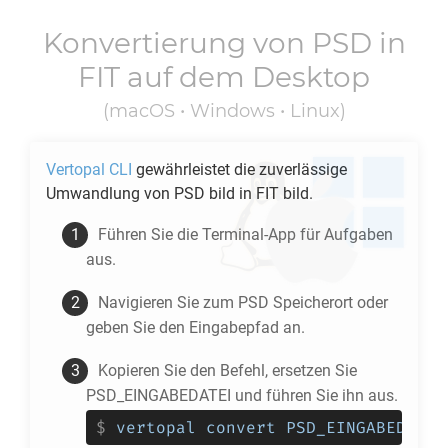
Konvertierung von
PSD
in
FIT
auf dem Desktop
(macOS • Windows • Linux)
Vertopal CLI
gewährleistet die zuverlässige
Umwandlung von
PSD
bild in
FIT
bild.
Führen Sie die Terminal-App für Aufgaben
aus.
Navigieren Sie zum
PSD
Speicherort oder
geben Sie den Eingabepfad an.
Kopieren Sie den Befehl, ersetzen Sie
PSD_EINGABEDATEI und führen Sie ihn aus.
$
vertopal convert PSD_EINGABEDATEI