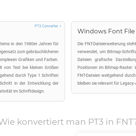
PT3 Converter
Windows Font File (
stems in den 1980er Jahren für
Die FNT-Dateierweiterung ste
 Gegensatz zum gebräuchlicheren
verwendet, um Bitmap-Schrifta
komplexen Grafiken und Farben.
Dateien grafische Darstellu
it von Text bei kleinen Größen
Positionen im Bitmap-Raster.
tgehend durch Type 1 Schriften
FNT-Dateien weitgehend durch
chritt in der Entwicklung der
bleiben sie relevant für Leg
tivität im Schriftdesign.
Wie konvertiert man
PT3
in
FNT