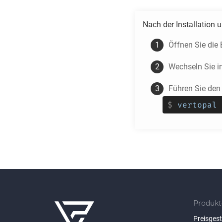
Nach der Installation 
Öffnen Sie die
Wechseln Sie i
Führen Sie den
$
vertopal 
Produkt
Preisges