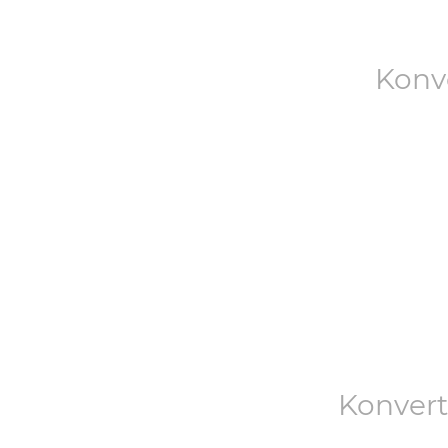
Konv
Konver