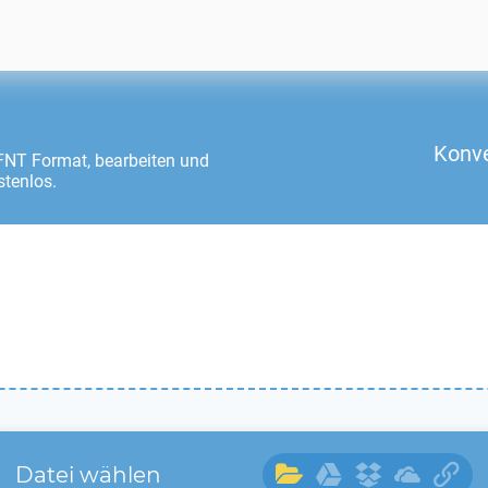
Konve
FNT
Format, bearbeiten und
stenlos.
Datei wählen