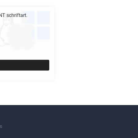
NT
schriftart.
s