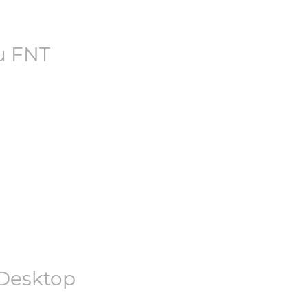
u
FNT
Desktop