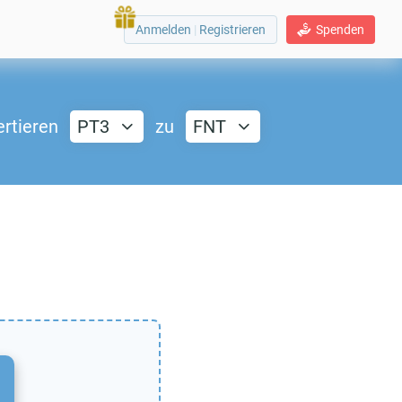
Anmelden
|
Registrieren
Spenden
rtieren
PT3
zu
FNT