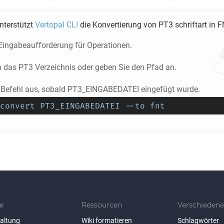
unterstützt
Vertopal CLI
die Konvertierung von
PT3
schriftart in
F
 Eingabeaufforderung für Operationen.
n das
PT3
Verzeichnis oder geben Sie den Pfad an.
 Befehl aus, sobald PT3_EINGABEDATEI eingefügt wurde.
convert PT3_EINGABEDATEI --to fnt
e
Ressourcen
Verschiedene
taltung
Wiki formatieren
Schlagwörter