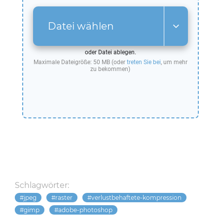
Datei wählen
oder Datei ablegen.
Maximale Dateigröße: 50 MB (oder
treten Sie bei
, um mehr
zu bekommen)
Schlagwörter:
jpeg
raster
verlustbehaftete-kompression
gimp
adobe-photoshop