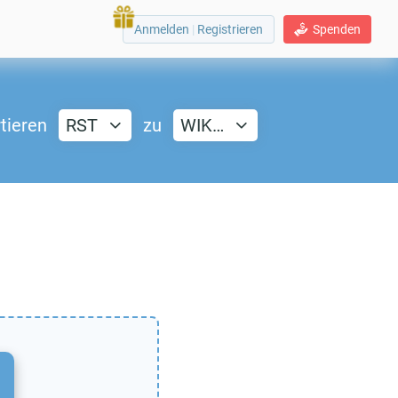
Anmelden
|
Registrieren
Spenden
tieren
RST
zu
WIK…