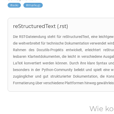
wiki
markup
reStructuredText (.rst)
Die RST-Dateiendung steht für reStructuredText, eine leichtge
die weitverbreitet für technische Dokumentation verwendet wir
Rahmen des Docutils-Projekts entwickelt, erleichtert reStru
lesbaren Klartextdokumenten, die leicht in verschiedene Aus
LaTeX konvertiert werden können. Durch ihre klare Syntax und
besonders in der Python-Community beliebt und spielt eine wic
zugänglicher und gut strukturierter Dokumentation, die Kons
Formatierung über verschiedene Plattformen hinweg gewährleis
Wie ko