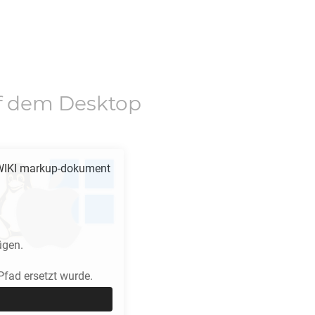
f dem Desktop
IKI
markup-dokument
ügen.
fad ersetzt wurde.