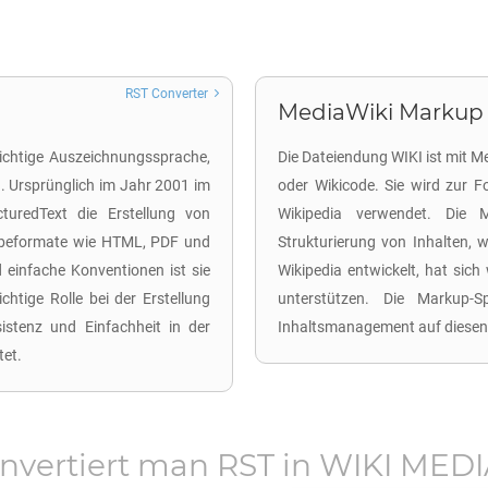
RST Converter
MediaWiki Markup 
wichtige Auszeichnungssprache,
Die Dateiendung WIKI ist mit 
d. Ursprünglich im Jahr 2001 im
oder Wikicode. Sie wird zur F
cturedText die Erstellung von
Wikipedia verwendet. Die 
gabeformate wie HTML, PDF und
Strukturierung von Inhalten, w
 einfache Konventionen ist sie
Wikipedia entwickelt, hat sich 
htige Rolle bei der Erstellung
unterstützen. Die Markup-S
istenz und Einfachheit in der
Inhaltsmanagement auf diesen
tet.
nvertiert man
RST
in
WIKI MEDI