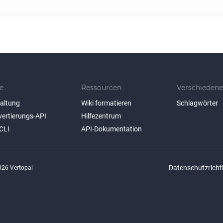
e
Ressourcen
Verschiedene
taltung
Wiki formatieren
Schlagwörter
vertierungs-API
Hilfezentrum
CLI
API-Dokumentation
Datenschutzrichtl
26 Vertopal