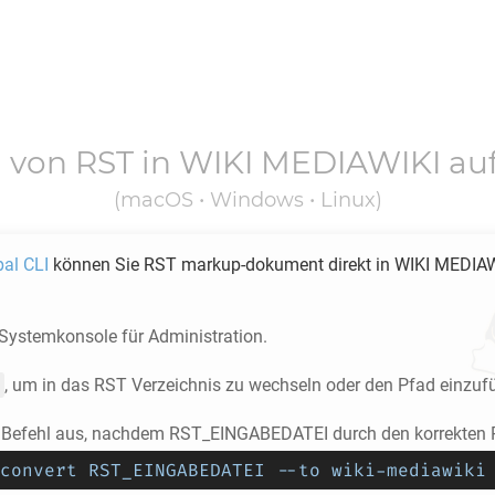
g von
RST
in
WIKI MEDIAWIKI
au
(macOS • Windows • Linux)
pal CLI
können Sie
RST
markup-dokument direkt in
WIKI MEDIAW
 Systemkonsole für Administration.
, um in das
RST
Verzeichnis zu wechseln oder den Pfad einzuf
 Befehl aus, nachdem RST_EINGABEDATEI durch den korrekten P
convert RST_EINGABEDATEI --to wiki-mediawiki